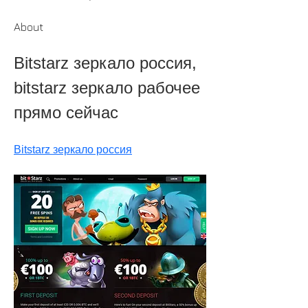
About
Bitstarz зеркало россия, 
bitstarz зеркало рабочее 
прямо сейчас
Bitstarz зеркало россия