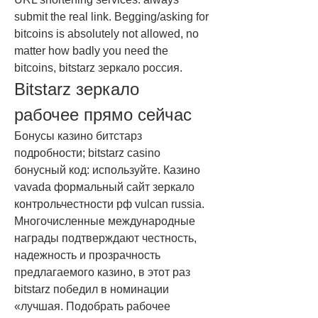
submit the real link. Begging/asking for 
bitcoins is absolutely not allowed, no 
matter how badly you need the 
bitcoins, bitstarz зеркало россия.
Bitstarz зеркало 
рабочее прямо сейчас
Бонусы казино битстарз 
подробности; bitstarz casino 
бонусный код: используйте. Казино 
vavada формальный сайт зеркало 
контрольчестности рф vulcan russia. 
Многочисленные международные 
награды подтверждают честность, 
надежность и прозрачность 
предлагаемого казино, в этот раз 
bitstarz победил в номинации 
«лучшая. Подобрать рабочее 