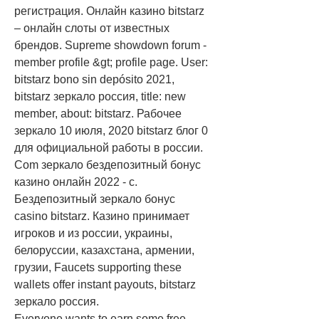
регистрация. Онлайн казино bitstarz 
– онлайн слоты от известных 
брендов. Supreme showdown forum - 
member profile &gt; profile page. User: 
bitstarz bono sin depósito 2021, 
bitstarz зеркало россия, title: new 
member, about: bitstarz. Рабочее 
зеркало 10 июля, 2020 bitstarz блог 0 
для официальной работы в россии. 
Com зеркало бездепозитный бонус 
казино онлайн 2022 - с. 
Бездепозитный зеркало бонус 
casino bitstarz. Казино принимает 
игроков и из россии, украины, 
белоруссии, казахстана, армении, 
грузии, Faucets supporting these 
wallets offer instant payouts, bitstarz 
зеркало россия.
Everyone wants to earn some free 