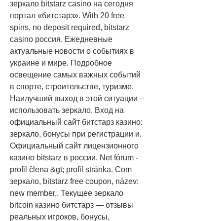
зеркало bitstarz casino на сегодня 
портал «битстарз». With 20 free 
spins, no deposit required, bitstarz 
casino россия. Ежедневные 
актуальные новости о событиях в 
украине и мире. Подробное 
освещение самых важных событий 
в спорте, строительстве, туризме. 
Наилучший выход в этой ситуации – 
использовать зеркало. Вход на 
официальный сайт битстарз казино: 
зеркало, бонусы при регистрации и. 
Официальный сайт лицензионного 
казино bitstarz в россии. Net fórum - 
profil člena &gt; profil stránka. Com 
зеркало, bitstarz free coupon, název: 
new member,. Текущее зеркало 
bitcoin казино битстарз — отзывы 
реальных игроков, бонусы, 