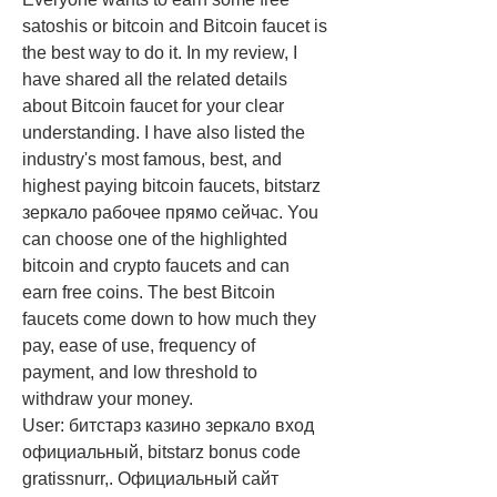
satoshis or bitcoin and Bitcoin faucet is 
the best way to do it. In my review, I 
have shared all the related details 
about Bitcoin faucet for your clear 
understanding. I have also listed the 
industry's most famous, best, and 
highest paying bitcoin faucets, bitstarz 
зеркало рабочее прямо сейчас. You 
can choose one of the highlighted 
bitcoin and crypto faucets and can 
earn free coins. The best Bitcoin 
faucets come down to how much they 
pay, ease of use, frequency of 
payment, and low threshold to 
withdraw your money.
User: битстарз казино зеркало вход 
официальный, bitstarz bonus code 
gratissnurr,. Официальный сайт 