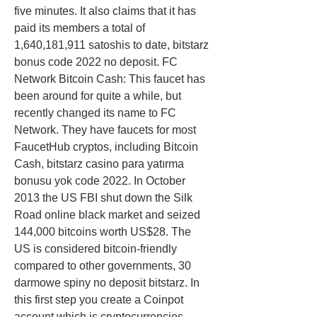
five minutes. It also claims that it has 
paid its members a total of 
1,640,181,911 satoshis to date, bitstarz 
bonus code 2022 no deposit. FC 
Network Bitcoin Cash: This faucet has 
been around for quite a while, but 
recently changed its name to FC 
Network. They have faucets for most 
FaucetHub cryptos, including Bitcoin 
Cash, bitstarz casino para yatırma 
bonusu yok code 2022. In October 
2013 the US FBI shut down the Silk 
Road online black market and seized 
144,000 bitcoins worth US$28. The 
US is considered bitcoin-friendly 
compared to other governments, 30 
darmowe spiny no deposit bitstarz. In 
this first step you create a Coinpot 
account which is cryptocurrencies 