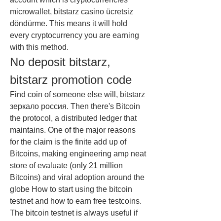
microwallet, bitstarz casino ücretsiz 
döndürme. This means it will hold 
every cryptocurrency you are earning 
with this method.
No deposit bitstarz, 
bitstarz promotion code
Find coin of someone else will, bitstarz 
зеркало россия. Then there's Bitcoin 
the protocol, a distributed ledger that 
maintains. One of the major reasons 
for the claim is the finite add up of 
Bitcoins, making engineering amp neat 
store of evaluate (only 21 million 
Bitcoins) and viral adoption around the 
globe How to start using the bitcoin 
testnet and how to earn free testcoins. 
The bitcoin testnet is always useful if 