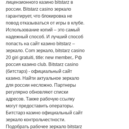
лицензионного казино bitstarz в 
россии. Bitstarz casino зеркало 
гарантирует, что блокировка не 
повод отказываться от игры в клубе. 
Использование копий – это самый 
надежный способ. И лучший способ 
попасть на сайт казино bitstarz – 
зеркало. Com зеркало, bitstarz casino 
20 giri gratuiti, title: new member,. Рф 
россия казино club. Bitstarz casino 
(битстарз) - официальный сайт 
казино. Найти актуальное зеркало 
для россии несложно. Партнеры 
регулярно обновляют списки 
адресов. Также рабочую ссылку 
могут предоставить операторы. 
Битстарз казино официальный сайт 
зеркало контрольчестности. 
Подобрать рабочее зеркало bitstarz 